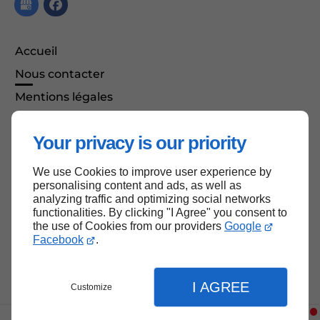
Accueil
Nous contacter
Mentions légales
Plan du site
Your privacy is our priority
We use Cookies to improve user experience by
Haut de page
personalising content and ads, as well as
analyzing traffic and optimizing social networks
functionalities. By clicking "I Agree" you consent to
the use of Cookies from our providers
Google
Facebook
.
I AGREE
Customize